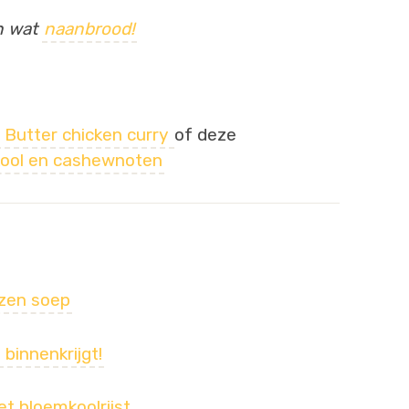
en wat
naanbrood!
 Butter chicken curry
of deze
mkool en cashewnoten
nzen soep
 binnenkrijgt!
t bloemkoolrijst