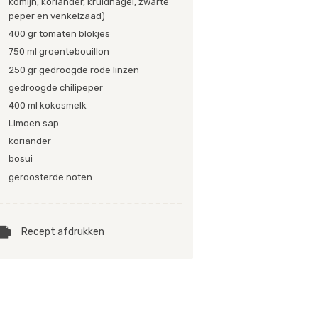
komijn, koriander, kruidnagel, zwarte
peper en venkelzaad)
400 gr tomaten blokjes
750 ml groentebouillon
250 gr gedroogde rode linzen
gedroogde chilipeper
400 ml kokosmelk
Limoen sap
koriander
bosui
geroosterde noten
Recept afdrukken