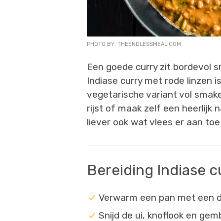
PHOTO BY: THEENDLESSMEAL.COM
Een goede curry zit bordevol s
Indiase curry met rode linzen i
vegetarische variant vol smak
rijst of maak zelf een heerlijk
liever ook wat vlees er aan to
Bereiding Indiase c
Verwarm een pan met een di
Snijd de ui, knoflook en gemb