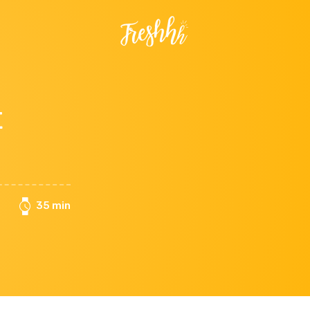
t
35 min