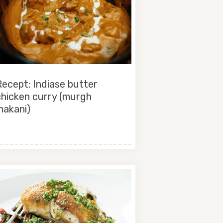
ecept: Indiase butter
chicken curry (murgh
makani)