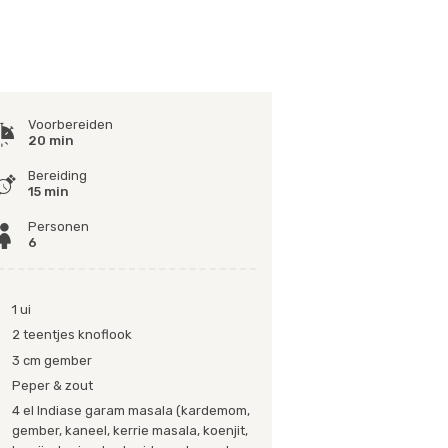
Voorbereiden
20 min
Bereiding
15 min
Personen
6
1 ui
2 teentjes knoflook
3 cm gember
Peper & zout
4 el Indiase garam masala (kardemom,
gember, kaneel, kerrie masala, koenjit,