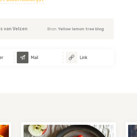
is van Velzen
Bron:
Yellow lemon tree blog
er
Mail
Link