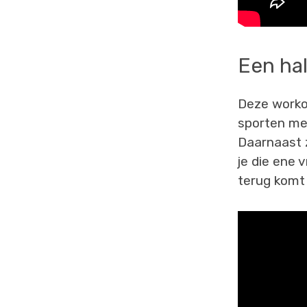
Een ha
Deze worko
sporten met
Daarnaast z
je die ene 
terug komt 