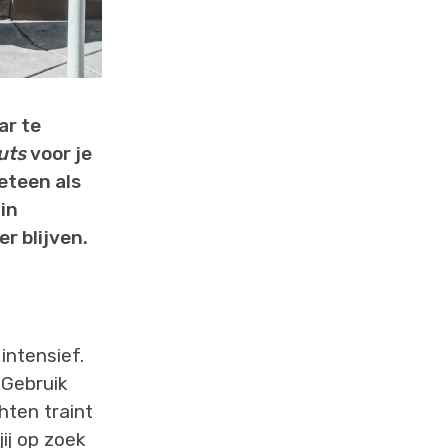
ar te
uts
voor je
meteen als
 in
er blijven.
intensief.
 Gebruik
hten traint
jij op zoek