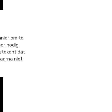
anier om te
or nodig.
etekent dat
daarna niet