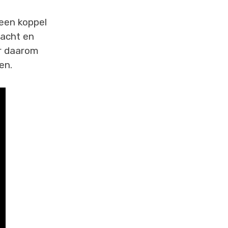
een koppel
racht en
ar daarom
en.