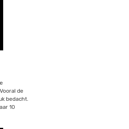
de
Vooral de
euk bedacht.
aar 10