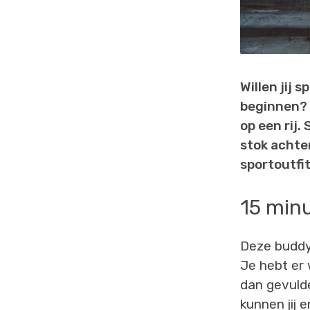
Willen jij 
beginnen? Z
op een rij.
stok achter
sportoutfit
15 min
Deze buddy 
Je hebt er 
dan gevulde
kunnen jij e