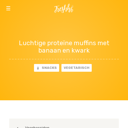
INSPIRATIE
RECEPTEN
BEWEGEN
Luchtige proteïne muffins met
banaan en kwark
SNACKS
VEGETARISCH
Voorbereiden