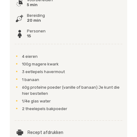
5 min
Bereiding
20 min
Personen
15
4 eieren
100g magere kwark
3 eetlepels havermout
1 banaan
60g proteïne poeder (vanille of banaan) Je kunt die
hier bestellen
1/4e glas water
2 theelepels bakpoeder
Recept afdrukken