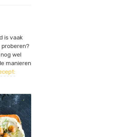
d is vaak
s proberen?
 nog wel
nde manieren
ecept: