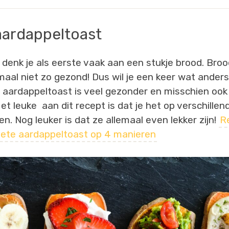
aardappeltoast
h denk je als eerste vaak aan een stukje brood. Broo
maal niet zo gezond! Dus wil je een keer wat ander
 aardappeltoast is veel gezonder en misschien ook
Het leuke aan dit recept is dat je het op verschille
en. Nog leuker is dat ze allemaal even lekker zijn!
R
ete aardappeltoast op 4 manieren