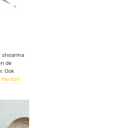
f shoarma
en de
r. Ook
.
Recept: