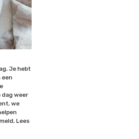
ag. Je hebt
n een
e
e dag weer
ent, we
helpen
meld. Lees