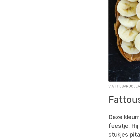
VIA THESPRUCEEA
Fattou
Deze kleurr
feestje. Hi
stukjes pit