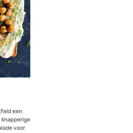
jfeld een
n knapperige
alade voor