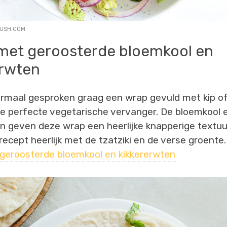
RUSH.COM
met geroosterde bloemkool en
erwten
ormaal gesproken graag een wrap gevuld met kip o
t de perfecte vegetarische vervanger. De bloemkool 
n geven deze wrap een heerlijke knapperige textuu
recept heerlijk met de tzatziki en de verse groente
geroosterde bloemkool en kikkererwten