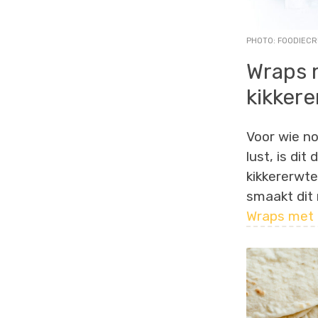
PHOTO: FOODIEC
Wraps 
kikker
Voor wie n
lust, is di
kikkererwte
smaakt dit 
Wraps met 