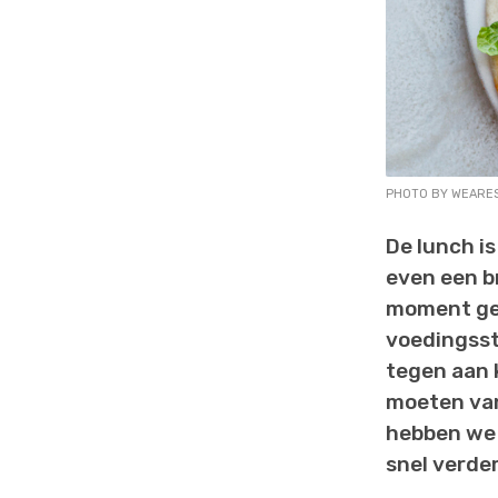
PHOTO BY WEARE
De lunch i
even een b
moment gen
voedingssto
tegen aan k
moeten van 
hebben we 
snel verder