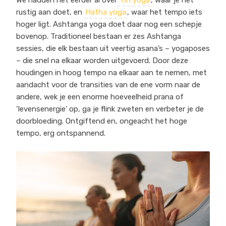
We hadden het eerder al over
Yin yoga
, waar je het
rustig aan doet, en
Hatha yoga
, waar het tempo iets
hoger ligt. Ashtanga yoga doet daar nog een schepje
bovenop. Traditioneel bestaan er zes Ashtanga
sessies, die elk bestaan uit veertig asana’s – yogaposes
– die snel na elkaar worden uitgevoerd. Door deze
houdingen in hoog tempo na elkaar aan te nemen, met
aandacht voor de transities van de ene vorm naar de
andere, wek je een enorme hoeveelheid prana of
‘levensenergie’ op, ga je flink zweten en verbeter je de
doorbloeding. Ontgiftend en, ongeacht het hoge
tempo, erg ontspannend.