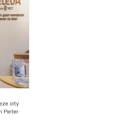
eze city
n Pieter