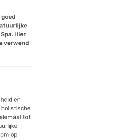
 goed
atuurlijke
Spa. Hier
 je verwend
nheid en
holistische
helemaal tot
urlijke
 om op