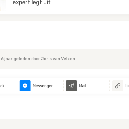
expert legt uit
6 jaar geleden
door
Joris van Velzen
ok
Messenger
Mail
L