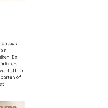
s en
skin
o’n
iken. De
rlijk en
wordt. Of je
sporten of
et