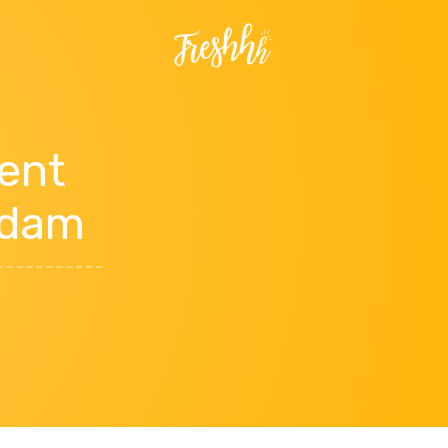
pent
rdam