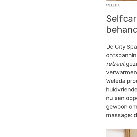
WELEDA
Selfca
behand
De City Spa
ontspannin
retreat
gezi
verwarmend
Weleda produ
huidvriende
nu een oppe
gewoon omda
massage: d